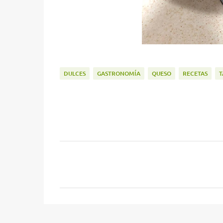
DULCES
GASTRONOMÍA
QUESO
RECETAS
T
C
o
m
e
n