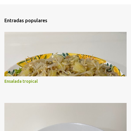
e
n
t
Entradas populares
a
r
i
o
s
Ensalada tropical