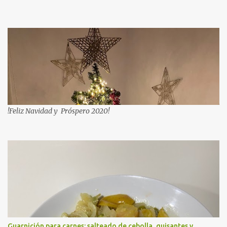
!Feliz Navidad y Próspero 2020!
Guarnición para carnes: salteado de cebolla, guisantes y