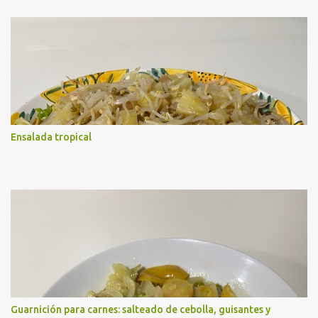
a
r
i
o
s
Ensalada tropical
Guarnición para carnes: salteado de cebolla, guisantes y