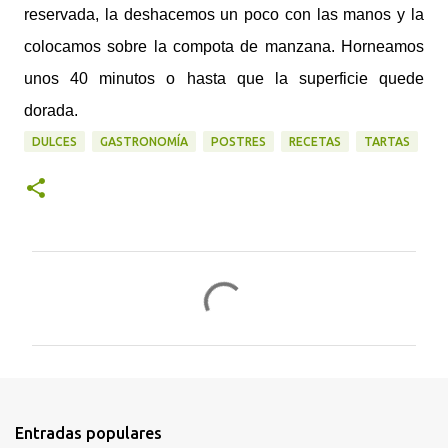
reservada, la deshacemos un poco con las manos y la
colocamos sobre la compota de manzana. Horneamos
unos 40 minutos o hasta que la superficie quede
dorada.
DULCES
GASTRONOMÍA
POSTRES
RECETAS
TARTAS
C
o
m
e
n
t
Entradas populares