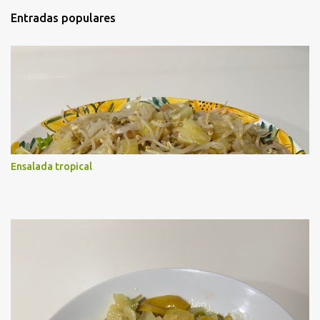
t
Entradas populares
a
r
i
o
s
Ensalada tropical