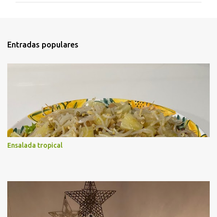
e
n
t
Entradas populares
a
r
i
o
s
Ensalada tropical